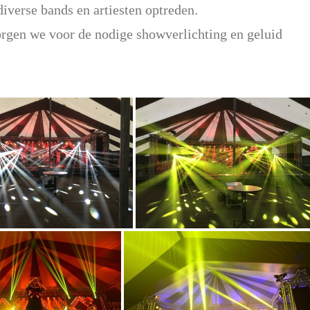
diverse bands en artiesten optreden.
rgen we voor de nodige showverlichting en geluid