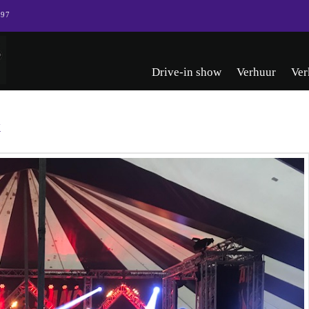
 97
Drive-in show
Verhuur
Ver
k